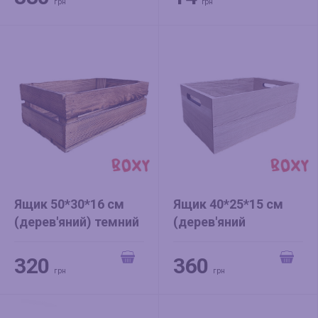
грн
грн
Ящик 50*30*16 см
Ящик 40*25*15 см
(дерев'яний) темний
(дерев'яний
шліфований) з
рівною ручкою
320
360
грн
грн