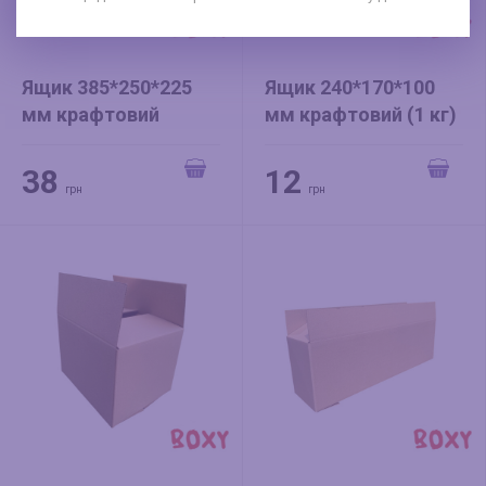
Ящик 385*250*225
Ящик 240*170*100
мм крафтовий
мм крафтовий (1 кг)
38
12
грн
грн