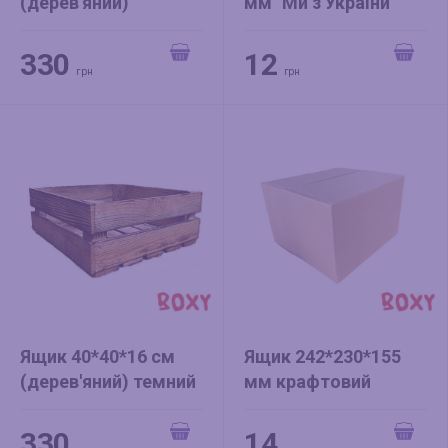
(дерев'яний)
мм "Ми з України"
натуральний
330
12
грн
грн
Ящик 40*40*16 см
Ящик 242*230*155
(дерев'яний) темний
мм крафтовий
330
14