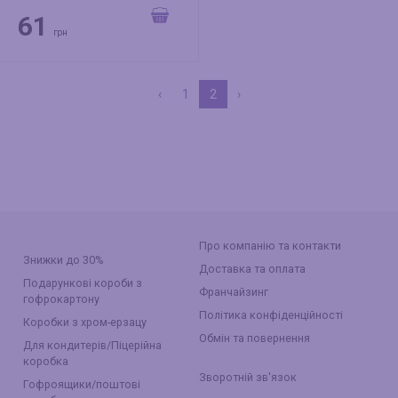
61
грн
‹
1
2
›
Про компанію та контакти
Знижки до 30%
Доставка та оплата
Подарункові короби з
Франчайзинг
гофрокартону
Політика конфіденційності
Коробки з хром-ерзацу
Обмін та повернення
Для кондитерів/Піцерійна
коробка
Зворотній зв'язок
Гофроящики/поштові