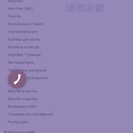
коробки
New Year SALE
Пакети
Наповнювач/тішью
Стрічки/Шпагати
Трапеції для квітів
Весняна колекція
Коробки "Преміум"
Листівки/бірки
Пакувальні матеріали
Коробки з палітурного
картону
Вироби зі шпону
Вироби з дерева
Великдень 2026
Подарункові сертифікати
Розпродаж
Зв'яжіться з нами