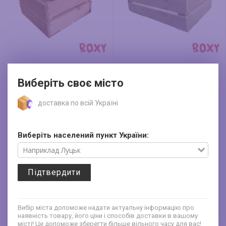
Ящик 30*30*16 см
Ящик 50*40*16 см
Виберіть своє місто
(дерев'яний)
(дерев'яний)
натуральний
натуральний
доставка по всій Україні
290
320
грн
грн
Виберіть населений пункт України:
Підтвердити
Вибір міста допоможе надати актуальну інформацію про
наявність товару, його ціни і способів доставки в вашому
місті! Це допоможе зберегти більше вільного часу для вас!