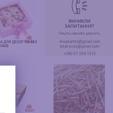
ВИНИКЛИ
ЗАПИТАННЯ?
Пишіть нам або дзвоніть
shopkarton@gmail.com
А ДЛЯ ДЕСЕРТІВ АБО
НКІВ
lutsk.boxy@gmail.com
+380 67 334 1513