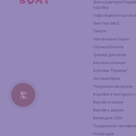
Для кондитерів/Піцері
коробка
Гофроящики/поштові 
New Year SALE
Пакети
Наповнювач/тішью
Стрічки/Шпагати
Трапеції для квітів
Весняна колекція
Коробки "Преміум"
Листівки/бірки
Пакувальні матеріали
Коробки з палітурного
КНОПКА
ЗВ'ЯЗКУ
Вироби зі шпону
Вироби з дерева
Великдень 2026
Подарункові сертифіка
Розпродаж