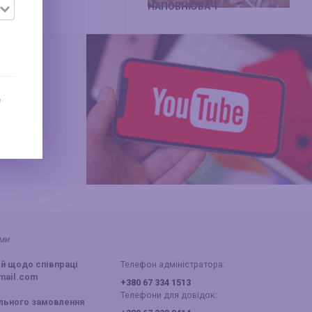
ОДАЖІВ
НАПОВНЮВАЧ
е
ами
й щодо співпраці
Телефон адміністратора:
mail.com
+380 67 334 1513
Телефони для довідок:
ального замовлення