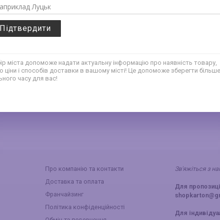
АРУНКІВ
ГОФРОКАРТОННІ ЯЩИКИ
ТОП ПР
Підтвердити
СКЛАДИ СВОЮ КОРОБКУ
ір міста допоможе надати актуальну інформацію про наявність товару,
о ціни і способів доставки в вашому місті! Це допоможе зберегти більш
ьного часу для вас!
ПЕРЕЙТИ →
Про компанію та контакти
Зв'яжіться з н
Доставка та оплата
Для пропозиці
Франчайзинг
shopkarton@g
Політика конфіденційності
Для індивіду
Обмін та повернення