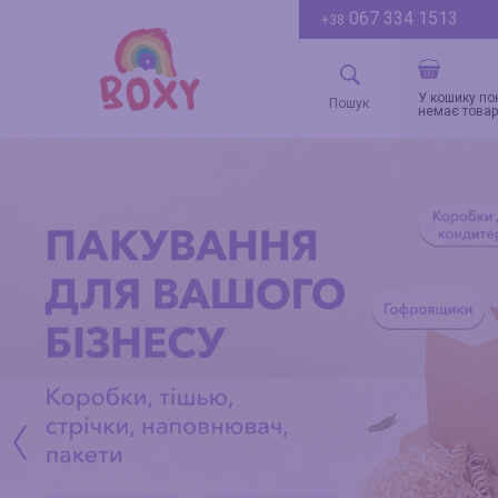
067 334 1513
+38
У кошику по
немає товар