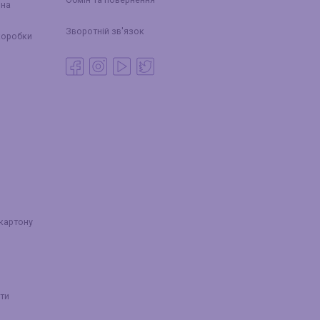
йна
Зворотній зв'язок
коробки
 картону
ти