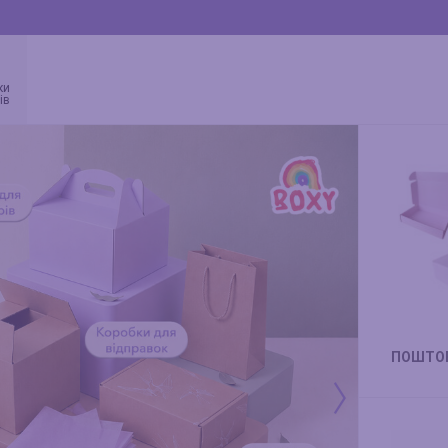
ки
ів
ПОШТОВ