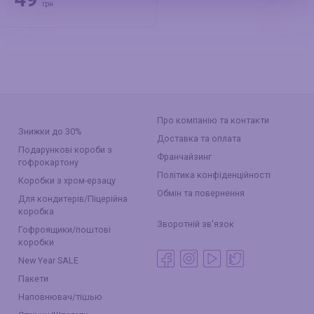
грн
Про компанію та контакти
Знижки до 30%
Доставка та оплата
Подарункові короби з
Франчайзинг
гофрокартону
Політика конфіденційності
Коробки з хром-ерзацу
Обмін та повернення
Для кондитерів/Піцерійна
коробка
Зворотній зв'язок
Гофроящики/поштові
коробки
New Year SALE
Пакети
Наповнювач/тішью