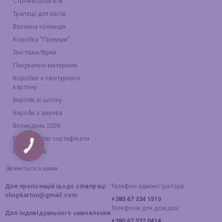
Стрічки/Шпагати
Трапеції для квітів
Весняна колекція
Коробки "Преміум"
Листівки/бірки
Пакувальні матеріали
Коробки з палітурного
картону
Вироби зі шпону
Вироби з дерева
Великдень 2026
Подарункові сертифікати
КНОПКА
ЗВ'ЯЗКУ
Розпродаж
Зв'яжіться з нами
Для пропозицій щодо співпраці
Телефон адміністратора:
shopkarton@gmail.com
+380 67 334 1513
Телефони для довідок:
Для індивідуального замовлення
+380 67 332 0414