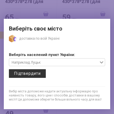
430*378*278 (для
430*378*278 (для
квітів) ніжно-рожева
квітів) біла
65
59
грн
грн
Виберіть своє місто
Новий
доставка по всій Україні
Виберіть населений пункт України:
Підтвердити
Трапеція
Вибір міста допоможе надати актуальну інформацію про
наявність товару, його ціни і способів доставки в вашому
230*230*270 мм (для
місті! Це допоможе зберегти більше вільного часу для вас!
квітів) крафт
49