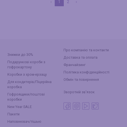
‹
1
2
›
Про компанію та контакти
Знижки до 30%
Доставка та оплата
Подарункові короби з
Франчайзинг
гофрокартону
Політика конфіденційності
Коробки з хром-ерзацу
Обмін та повернення
Для кондитерів/Піцерійна
коробка
Зворотній зв'язок
Гофроящики/поштові
коробки
New Year SALE
Пакети
Наповнювач/тішью