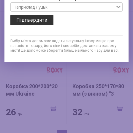
грн
грн
Підтвердити
Вибір міста допоможе надати актуальну інформацію про
наявність товару, його ціни і способів доставки в вашому
місті! Це допоможе зберегти більше вільного часу для вас!
Коробка 200*200*30
Коробка 250*170*80
мм Ukraine
мм (з вікном) "З
Україною в серці"
26
32
грн
грн