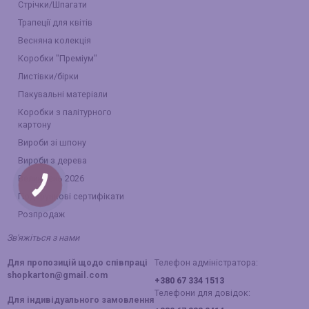
Стрічки/Шпагати
Трапеції для квітів
Весняна колекція
Коробки "Преміум"
Листівки/бірки
Пакувальні матеріали
Коробки з палітурного
картону
Вироби зі шпону
Вироби з дерева
Великдень 2026
КНОПКА
ЗВ'ЯЗКУ
Подарункові сертифікати
Розпродаж
Зв'яжіться з нами
Для пропозицій щодо співпраці
Телефон адміністратора:
shopkarton@gmail.com
+380 67 334 1513
Телефони для довідок:
Для індивідуального замовлення