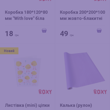
Коробка 180*120*80
Коробка 200*200*100
мм "With love" біла
мм жовто-блакитні
квіти
18
49
грн
грн
Новий
Листівка (mini) ціпки
Калька (рулон)