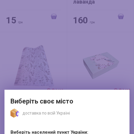
лаванда
15
160
грн
грн
Виберіть своє місто
Папір обгортковий
Коробка 225*150*60
доставка по всій Україні
"Евкаліпт" (10 арк.)
мм "With love" м'ята
160
26
Виберіть населений пункт України: