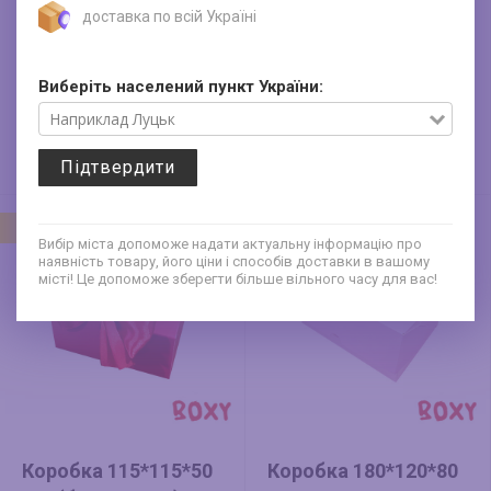
доставка по всій Україні
Коробка 115*115*50
Коробка 330*230*90
мм (без стрічки)
мм сіра пудра зі
зелена
стрічкою
Виберіть населений пункт України:
12
40
грн
грн
Знижка -11%
45 грн
Стара ціна
Підтвердити
Новий
Вибір міста допоможе надати актуальну інформацію про
наявність товару, його ціни і способів доставки в вашому
місті! Це допоможе зберегти більше вільного часу для вас!
Коробка 115*115*50
Коробка 180*120*80