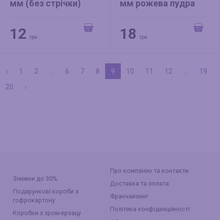
мм (без стрічки)
мм рожева пудра
червона
12
18
грн
грн
‹
1
2
...
6
7
8
9
10
11
12
...
19
20
›
Про компанію та контакти
Знижки до 30%
Доставка та оплата
Подарункові короби з
Франчайзинг
гофрокартону
Політика конфіденційності
Коробки з хром-ерзацу