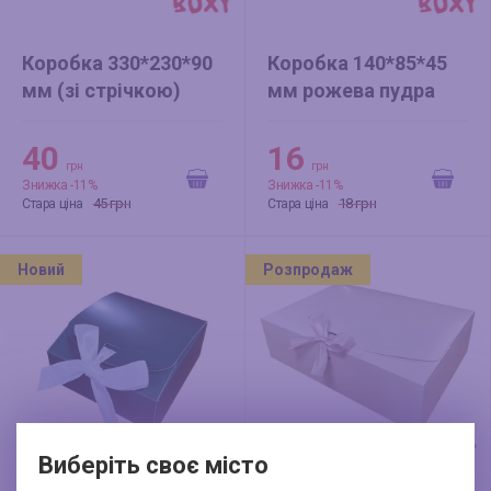
Коробка 330*230*90
Коробка 140*85*45
мм (зі стрічкою)
мм рожева пудра
"With love" квіти
40
16
грн
грн
Знижка -11%
Знижка -11%
45 грн
18 грн
Стара ціна
Стара ціна
Новий
Розпродаж
Виберіть своє місто