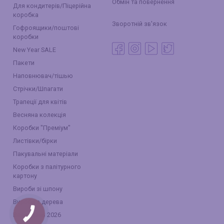
Обмін та повернення
Для кондитерів/Піцерійна
коробка
Зворотній зв'язок
Гофроящики/поштові
коробки
New Year SALE
Пакети
Наповнювач/тішью
Стрічки/Шпагати
Трапеції для квітів
Весняна колекція
Коробки "Преміум"
Листівки/бірки
Пакувальні матеріали
Коробки з палітурного
картону
Вироби зі шпону
Вироби з дерева
Великдень 2026
КНОПКА
ЗВ'ЯЗКУ