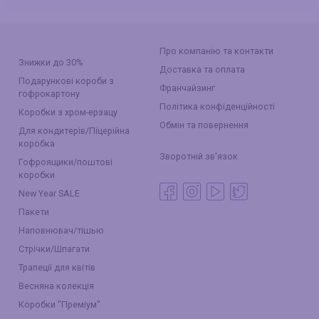
Про компанію та контакти
Знижки до 30%
Доставка та оплата
Подарункові короби з
Франчайзинг
гофрокартону
Політика конфіденційності
Коробки з хром-ерзацу
Обмін та повернення
Для кондитерів/Піцерійна
коробка
Зворотній зв'язок
Гофроящики/поштові
коробки
New Year SALE
Пакети
Наповнювач/тішью
Стрічки/Шпагати
Трапеції для квітів
Весняна колекція
Коробки "Преміум"