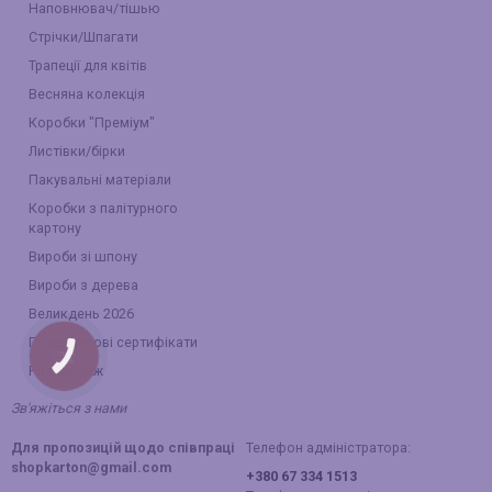
Наповнювач/тішью
Стрічки/Шпагати
Трапеції для квітів
Весняна колекція
Коробки "Преміум"
Листівки/бірки
Пакувальні матеріали
Коробки з палітурного
картону
Вироби зі шпону
Вироби з дерева
Великдень 2026
Подарункові сертифікати
КНОПКА
ЗВ'ЯЗКУ
Розпродаж
Зв'яжіться з нами
Для пропозицій щодо співпраці
Телефон адміністратора:
shopkarton@gmail.com
+380 67 334 1513