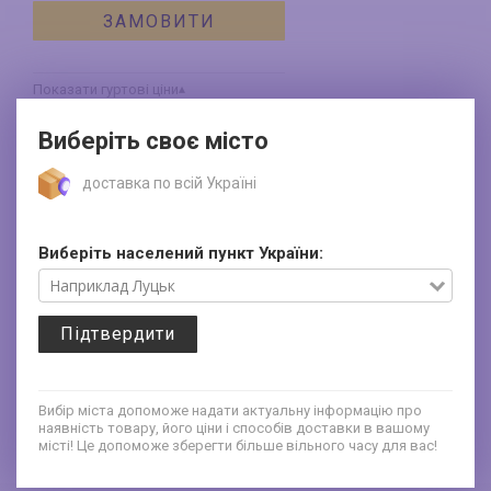
ЗАМОВИТИ
Показати гуртові ціни
Ціна
Замовлення
Виберіть своє місто
26.6
від
50
шт.
грн/шт.
доставка по всій Україні
25.2
від
100
шт.
грн/шт.
23.8
від
1000
шт.
грн/шт.
Виберіть населений пункт України:
22.4
від
5000
шт.
грн/шт.
Знижки відповідно між собою не
плюсуються. Вимкнення знижки
впливає лише на ту продукцію, котра
Підтвердити
вже на розпродажі.
Персональна та кількісна знижки не
сумуються. На момент купівлі товару
діє та, яка є більшою. Зауважте, на
Вибір міста допоможе надати актуальну інформацію про
товар з розпродажу, знижка не
наявність товару, його ціни і способів доставки в вашому
нараховується
місті! Це допоможе зберегти більше вільного часу для вас!