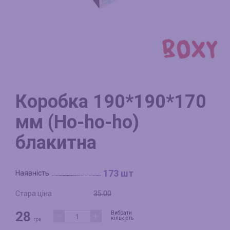
Коробка 190*190*170
мм (Но-hо-hо)
блакитна
173 шт
Наявність
Стара ціна
35.00
28
−
+
Вибрати
кількість
грн