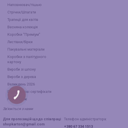
Наповнювач/тішью
Стрічки/Шпагати
Трапеції для квітів
Весняна колекція
Коробки "Преміум"
Листівки/бірки
Пакувальні матеріали
Коробки з палітурного
картону
Вироби зі шпону
Вироби з дерева
Великдень 2026
Подарункові сертифікати
КНОПКА
ЗВ'ЯЗКУ
Розпродаж
Зв'яжіться з нами
Для пропозицій щодо співпраці
Телефон адміністратора:
shopkarton@gmail.com
+380 67 334 1513