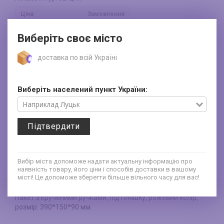
Ціна
Замовлення
17.1
від
50
шт.
грн/шт.
Виберіть своє місто
16.2
від
100
шт.
грн/шт.
доставка по всій Україні
15.3
від
1000
шт.
грн/шт.
14.4
від
5000
шт.
грн/шт.
Виберіть населений пункт України:
Знижки відповідно між собою не
плюсуються. Вимкнення знижки
впливає лише на ту продукцію, котра
вже на розпродажі.
Підтвердити
Персональна та кількісна знижки не
сумуються. На момент купівлі товару
діє та, яка є більшою. Зауважте, на
товар з розпродажу, знижка не
нараховується
Вибір міста допоможе надати актуальну інформацію про
наявність товару, його ціни і способів доставки в вашому
місті! Це допоможе зберегти більше вільного часу для вас!
Пакет з крученими ручками, під пляшку, рожевий колір,
розмір: 390*150*90 мм.