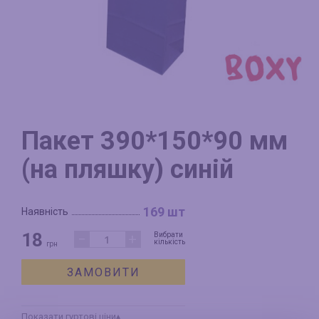
Пакет 390*150*90 мм
(на пляшку) синій
169 шт
Наявність
18
−
+
Вибрати
кількість
грн
ЗАМОВИТИ
Показати гуртові ціни