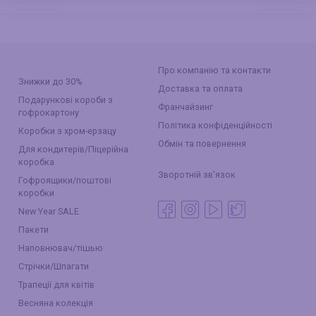
Про компанію та контакти
Знижки до 30%
Доставка та оплата
Подарункові короби з
Франчайзинг
гофрокартону
Політика конфіденційності
Коробки з хром-ерзацу
Обмін та повернення
Для кондитерів/Піцерійна
коробка
Зворотній зв'язок
Гофроящики/поштові
коробки
New Year SALE
Пакети
Наповнювач/тішью
Стрічки/Шпагати
Трапеції для квітів
Весняна колекція