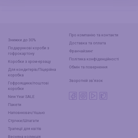
Про компанію та контакти
Знижки до 30%
Доставка та оплата
Подарункові короби з
Франчайзинг
гофрокартону
Політика конфіденційності
Коробки з хром-ерзацу
Обмін та повернення
Для кондитерів/Піцерійна
коробка
Зворотній зв'язок
Гофроящики/поштові
коробки
New Year SALE
Пакети
Наповнювач/тішью
Стрічки/Шпагати
Трапеції для квітів
Весняна колекція