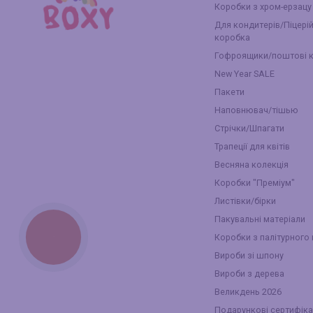
Коробки з хром-ерзацу
Для кондитерів/Піцері
коробка
Гофроящики/поштові 
New Year SALE
Пакети
Наповнювач/тішью
Стрічки/Шпагати
Трапеції для квітів
Весняна колекція
Коробки "Преміум"
Листівки/бірки
Пакувальні матеріали
Коробки з палітурного
КНОПКА
ЗВ'ЯЗКУ
Вироби зі шпону
Вироби з дерева
Великдень 2026
Подарункові сертифіка