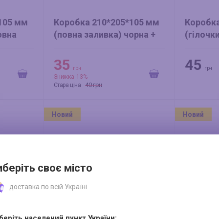
105 мм
Коробка 210*205*105 мм
Коробка
овна
(повна заливка) чорна +
(гілочк
 (міні
(ластівки) золото
оливка
35
45
грн
грн
Знижка -13%
40 грн
Стара ціна
Новий
Новий
иберіть своє місто
доставка по всій Україні
беріть населений пункт України: