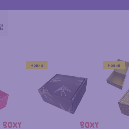
ки
ів
Новий
Новий