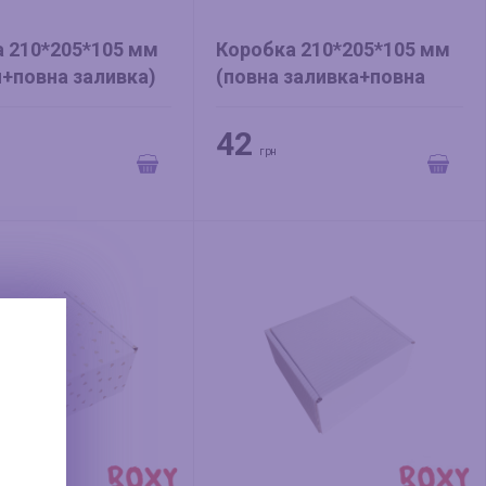
 210*205*105 мм
Коробка 210*205*105 мм
и+повна заливка)
(повна заливка+повна
заливка) лаванда
42
грн