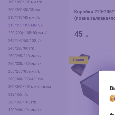
180*180*120 мм г/к
200*200*30/35 мм
Коробка 210*205*
(повна заливка+п
210*110*42 мм г/к
заливка) червона +
210*205*105 мм г/к
серця) білі
45
220(200)*105*80 мм г/к
грн
240*170*50/100 г/к
243*226*80 г/к
250/295/318 мм г/к
Новий
250/330/430 мм г/к
255*255*85 мм г/к
260/300/330/400 г/к
300*300*110 мм з вікном
В
312/455 г/к
380*380*105 г/к
420/446/494 мм г/к
Ви