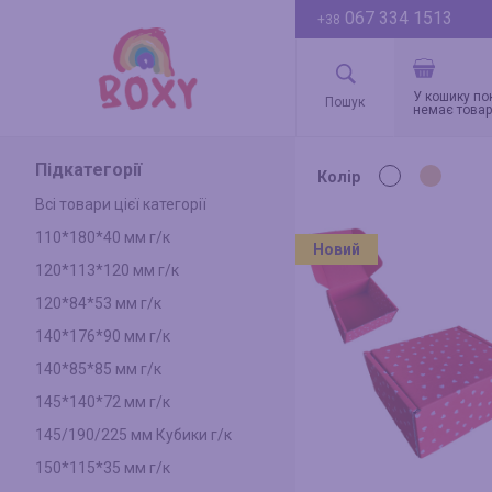
067 334 1513
+38
У кошику по
немає товар
Підкатегорії
Колір
Всі товари цієї категорії
110*180*40 мм г/к
Новий
120*113*120 мм г/к
120*84*53 мм г/к
140*176*90 мм г/к
140*85*85 мм г/к
145*140*72 мм г/к
145/190/225 мм Кубики г/к
150*115*35 мм г/к