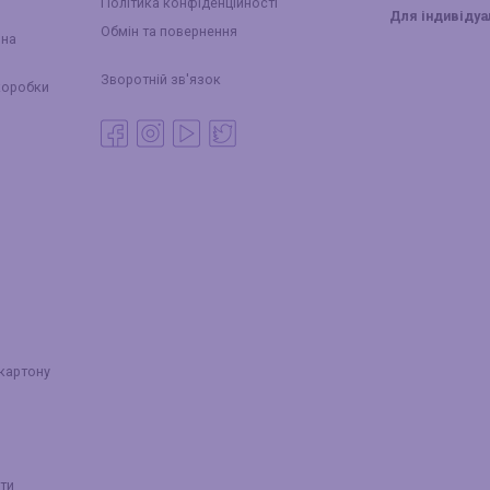
Політика конфіденційності
Для індивіду
Обмін та повернення
йна
Зворотній зв'язок
коробки
 картону
ти