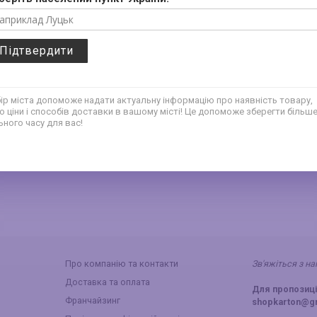
105 мм
Коробка 210*205*105 мм
Коробка
Підтвердити
овна
(преміум) золото
(міні се
42
42
ір міста допоможе надати актуальну інформацію про наявність товару,
грн
грн
о ціни і способів доставки в вашому місті! Це допоможе зберегти більш
ьного часу для вас!
‹
1
2
›
Про компанію та контакти
Зв'яжіться з н
Доставка та оплата
Для пропозиці
Франчайзинг
shopkarton@g