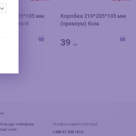
 210*205*105 мм
Коробка 210*205*105 мм
рця) золоті
(преміум) біла
39
грн
е
ами
й щодо співпраці
Телефон адміністратора:
mail.com
+380 67 334 1513