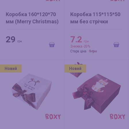
Коробка 160*120*70
Коробка 115*115*50
мм (Merry Christmas)
мм без стрічки
золото БЕЗ СТРІЧКИ
(новорічна) Ангели
29
7.2
грн
грн
Знижка -20%
9 грн
Стара ціна
Новий
Новий