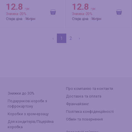
Шкарпетки
12.8
12.8
грн
грн
Знижка -20%
Знижка -20%
16 грн
16 грн
Стара ціна
Стара ціна
‹
1
2
›
Про компанію та контакти
Знижки до 30%
Доставка та оплата
Подарункові короби з
Франчайзинг
гофрокартону
Політика конфіденційності
Коробки з хром-ерзацу
Обмін та повернення
Для кондитерів/Піцерійна
коробка