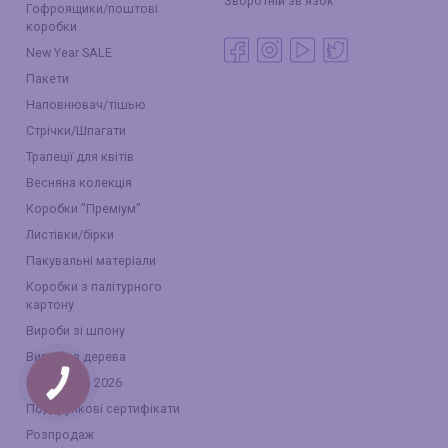
Зворотній зв'язок
Гофроящики/поштові
коробки
New Year SALE
Пакети
Наповнювач/тішью
Стрічки/Шпагати
Трапеції для квітів
Весняна колекція
Коробки "Преміум"
Листівки/бірки
Пакувальні матеріали
Коробки з палітурного
картону
Вироби зі шпону
Вироби з дерева
Великдень 2026
КНОПКА
ЗВ'ЯЗКУ
Подарункові сертифікати
Розпродаж