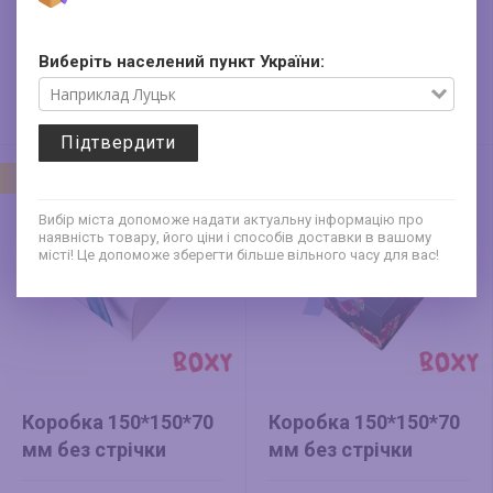
(новорічна)
(новорічна) Омела
Гостролист
7.2
12.8
Виберіть населений пункт України:
грн
грн
Знижка -20%
Знижка -20%
9 грн
16 грн
Стара ціна
Стара ціна
Підтвердити
Новий
Новий
Вибір міста допоможе надати актуальну інформацію про
наявність товару, його ціни і способів доставки в вашому
місті! Це допоможе зберегти більше вільного часу для вас!
Коробка 150*150*70
Коробка 150*150*70
мм без стрічки
мм без стрічки
(новорічна)
(новорічна) Капібара