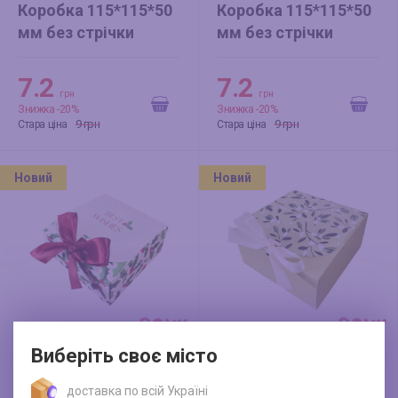
Коробка 115*115*50
Коробка 115*115*50
мм без стрічки
мм без стрічки
(новорічна) Ріжки
(новорічна) Коргі
7.2
7.2
грн
грн
Знижка -20%
Знижка -20%
9 грн
9 грн
Стара ціна
Стара ціна
Новий
Новий
Виберіть своє місто
Коробка 115*115*50
Коробка 150*150*70
доставка по всій Україні
мм без стрічки
мм без стрічки