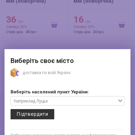
мм (новорічна)
мм (новорічна)
Казковий бал
"Золота ялинка" біла
36
16
грн
грн
Знижка -20%
Знижка -20%
45 грн
20 грн
Стара ціна
Стара ціна
Виберіть своє місто
доставка по всій Україні
Виберіть населений пункт України:
Про компанію та контакти
Знижки до 30%
Підтвердити
Доставка та оплата
Подарункові короби з
Франчайзинг
гофрокартону
Політика конфіденційності
Коробки з хром-ерзацу