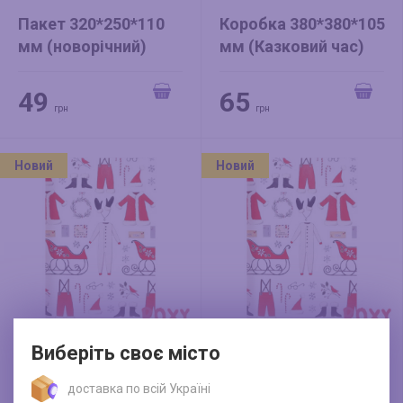
Пакет 320*250*110
Коробка 380*380*105
мм (новорічний)
мм (Казковий час)
"Лускунчик" мікс
зелений на крафті
49
65
грн
грн
Новий
Новий
Виберіть своє місто
Папір обгортковий
Папір обгортковий (1
(25 листів) Святкове
лист.) Святкове
доставка по всій Україні