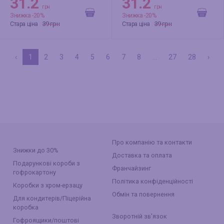
31.2
31.2
грн
грн
Знижка -20%
Знижка -20%
39 грн
39 грн
Стара ціна
Стара ціна
‹
1
2
3
4
5
6
7
8
...
27
28
›
Про компанію та контакти
Знижки до 30%
Доставка та оплата
Подарункові короби з
Франчайзинг
гофрокартону
Політика конфіденційності
Коробки з хром-ерзацу
Обмін та повернення
Для кондитерів/Піцерійна
коробка
Зворотній зв'язок
Гофроящики/поштові