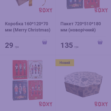
Коробка 160*120*70
Пакет 720*510*180
мм (Merry Christmas)
мм (новорічний)
золото БЕЗ СТРІЧКИ
"Лускунчик" мікс
29
135
грн
грн
Новий