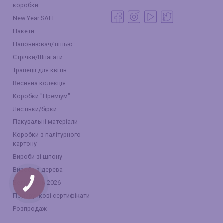
коробки
New Year SALE
Пакети
Наповнювач/тішью
Стрічки/Шпагати
Трапеції для квітів
Весняна колекція
Коробки "Преміум"
Листівки/бірки
Пакувальні матеріали
Коробки з палітурного
картону
Вироби зі шпону
Вироби з дерева
Великдень 2026
КНОПКА
ЗВ'ЯЗКУ
Подарункові сертифікати
Розпродаж