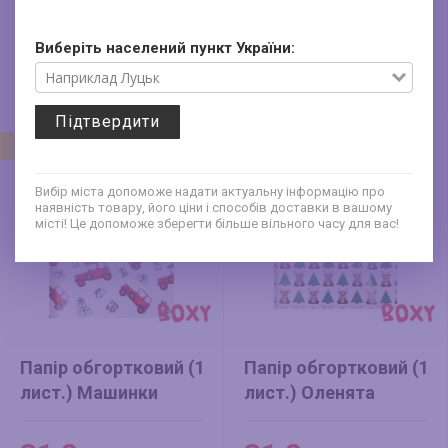
вбрання
вбрання
272
31.2
Виберіть населений пункт України:
грн
грн
Знижка -20%
Знижка -20%
340 грн
39 грн
Стара ціна
Стара ціна
Підтвердити
Новий
Новий
Вибір міста допоможе надати актуальну інформацію про
наявність товару, його ціни і способів доставки в вашому
місті! Це допоможе зберегти більше вільного часу для вас!
Папір обгортковий (1
Папір обгортковий (1
лист.) Машинки
лист.) Оленята