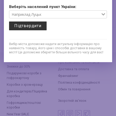
365*260*140 мм
365*260*140 мм
Виберіть населений пункт України:
ніжно-блакитна+
чорна + вкладка
вкладка
45
45
грн
грн
Підтвердити
Вибір міста допоможе надати актуальну інформацію про
наявність товару, його ціни і способів доставки в вашому
місті! Це допоможе зберегти більше вільного часу для вас!
Про компанію та контакти
Знижки до 30%
Доставка та оплата
Подарункові короби з
Франчайзинг
гофрокартону
Політика конфіденційності
Коробки з хром-ерзацу
Обмін та повернення
Для кондитерів/Піцерійна
коробка
Зворотній зв'язок
Гофроящики/поштові
коробки
New Year SALE