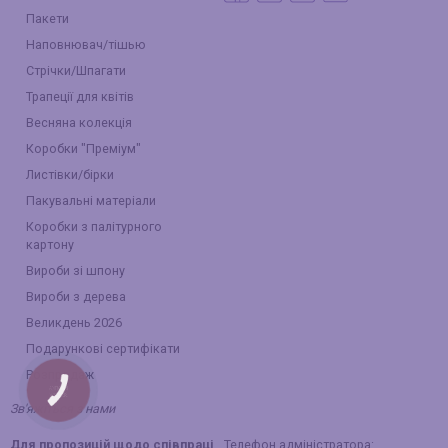
Пакети
Наповнювач/тішью
Стрічки/Шпагати
Трапеції для квітів
Весняна колекція
Коробки "Преміум"
Листівки/бірки
Пакувальні матеріали
Коробки з палітурного
картону
Вироби зі шпону
Вироби з дерева
Великдень 2026
Подарункові сертифікати
Розпродаж
КНОПКА
ЗВ'ЯЗКУ
Зв'яжіться з нами
Для пропозицій щодо співпраці
Телефон адміністратора: