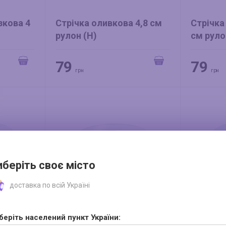
зкова 4
Стрічка оливкова 4,8 см
Стрічка
рулон (Н)
см руло
79
79
грн
грн
иберіть своє місто
доставка по всій Україні
беріть населений пункт України: