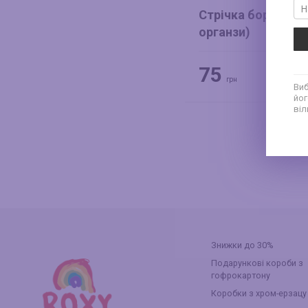
Стрічка бордо 3,8 
органзи)
75
грн
Виб
йог
віл
Знижки до 30%
Подарункові короби з
гофрокартону
Коробки з хром-ерзацу