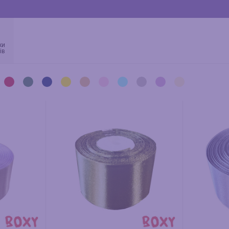
ки
ів