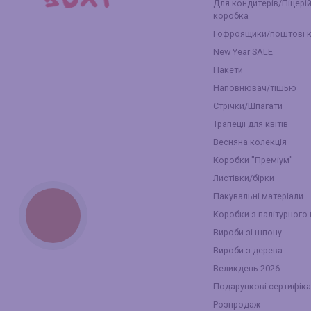
Для кондитерів/Піцері
коробка
Гофроящики/поштові 
New Year SALE
Пакети
Наповнювач/тішью
Стрічки/Шпагати
Трапеції для квітів
Весняна колекція
Коробки "Преміум"
Листівки/бірки
Пакувальні матеріали
Коробки з палітурного
КНОПКА
ЗВ'ЯЗКУ
Вироби зі шпону
Вироби з дерева
Великдень 2026
Подарункові сертифіка
Розпродаж