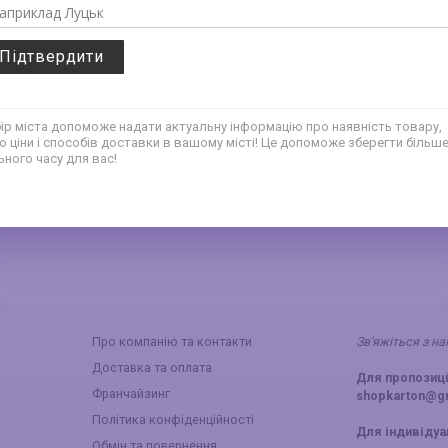
см (з
Стрічка нюдово-рожева
Стрічка
3,8 см (з органзи)
(з орган
Підтвердити
75
75
грн
грн
ір міста допоможе надати актуальну інформацію про наявність товару,
о ціни і способів доставки в вашому місті! Це допоможе зберегти більш
ьного часу для вас!
‹
1
2
3
4
›
Про компанію та контакти
Зв'яжіться з н
Доставка та оплата
Для пропозиці
Франчайзинг
shopkarton@g
Політика конфіденційності
Для індивіду
Обмін та повернення