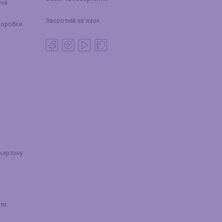
йна
Зворотній зв'язок
коробки
 картону
ти