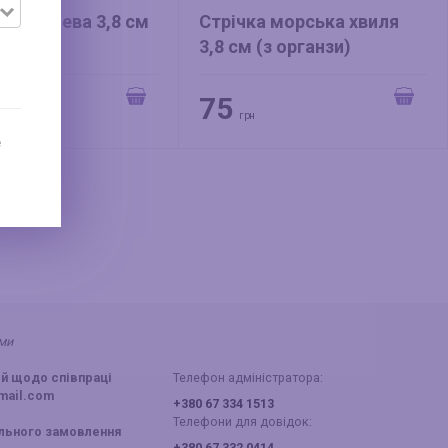
 коричнева 3,8 см
Стрічка морська хвиля
зи)
3,8 см (з органзи)
75
грн
е
ами
й щодо співпраці
Телефон адміністратора:
mail.com
+380 67 334 1513
Телефони для довідок:
ального замовлення
+380 67 332 0414