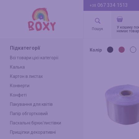
067 334 1513
+38
У кошику по
немає товар
Підкатегорії
Колір
Всі товари цієї категорії
Калька
Картон в листах
Конверти
Конфеті
Пакування для квітів
Папір обгортковий
Пасхальні бірки/листівки
Прищіпки декоративні