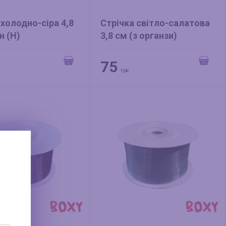
 холодно-сіра 4,8
Стрічка світло-салатова
н (Н)
3,8 см (з органзи)
75
грн