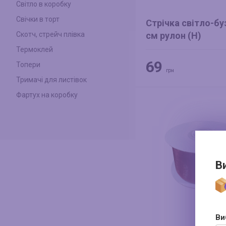
Світло в коробку
Свічки в торт
Стрічка світло-бу
см рулон (Н)
Скотч, стрейч плівка
Термоклей
69
Топери
грн
Тримачі для листівок
Фартух на коробку
В
Ви