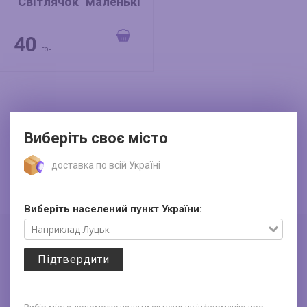
"Світлячок" маленькі
вогники
40
грн
Виберіть своє місто
доставка по всій Україні
Виберіть населений пункт України:
Про компанію та контакти
Знижки до 30%
Підтвердити
Доставка та оплата
Подарункові короби з
Франчайзинг
гофрокартону
Політика конфіденційності
Коробки з хром-ерзацу