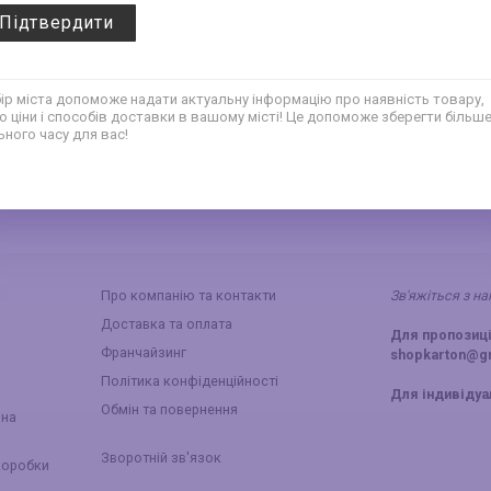
Підтвердити
149
79
грн
грн
ір міста допоможе надати актуальну інформацію про наявність товару,
о ціни і способів доставки в вашому місті! Це допоможе зберегти більш
‹
1
2
3
›
ьного часу для вас!
Про компанію та контакти
Зв'яжіться з н
Доставка та оплата
Для пропозиці
Франчайзинг
shopkarton@g
Політика конфіденційності
Для індивіду
Обмін та повернення
йна
Зворотній зв'язок
коробки