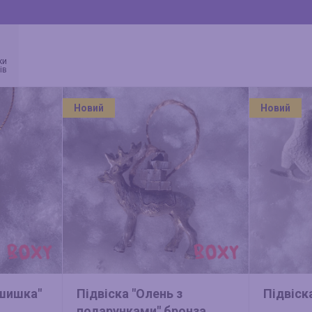
ки
ів
Новий
Новий
 шишка"
Підвіска "Олень з
Підвіск
подарунками" бронза