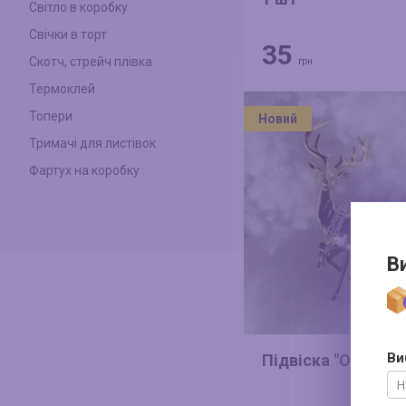
Світло в коробку
Свічки в торт
35
Скотч, стрейч плівка
грн
Термоклей
Топери
Новий
Тримачі для листівок
Фартух на коробку
В
Ви
Підвіска "Олень" 