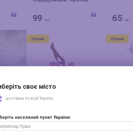
99
65
грн
грн
Новий
Новий
иберіть своє місто
доставка по всій Україні
беріть населений пункт України:
золото
Підвіска "Потяг"
Підвіска
керамічна
набір 2 