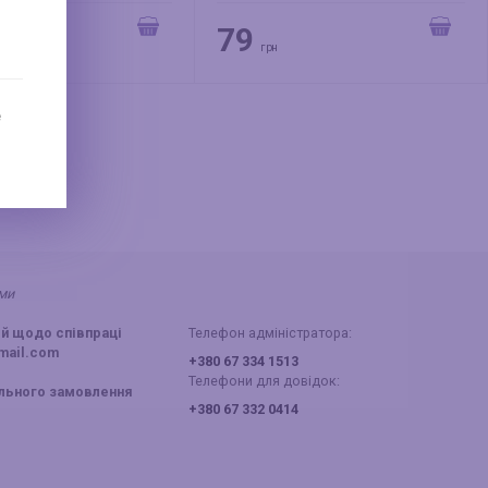
79
грн
е
ами
й щодо співпраці
Телефон адміністратора:
mail.com
+380 67 334 1513
Телефони для довідок:
ального замовлення
+380 67 332 0414