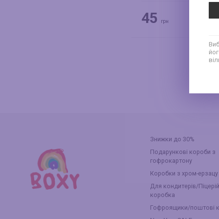
45
грн
Виб
йог
віл
Знижки до 30%
Подарункові короби з
гофрокартону
Коробки з хром-ерзацу
Для кондитерів/Піцері
коробка
Гофроящики/поштові 