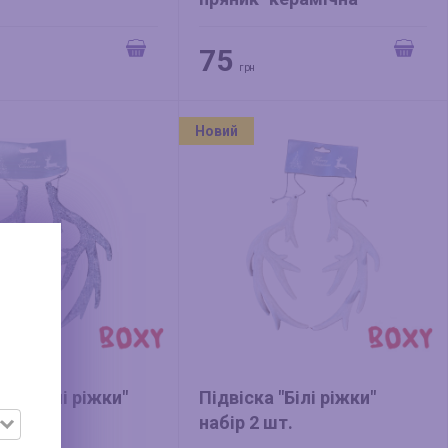
75
грн
Новий
 "Срібні ріжки"
Підвіска "Білі ріжки"
шт.
набір 2 шт.