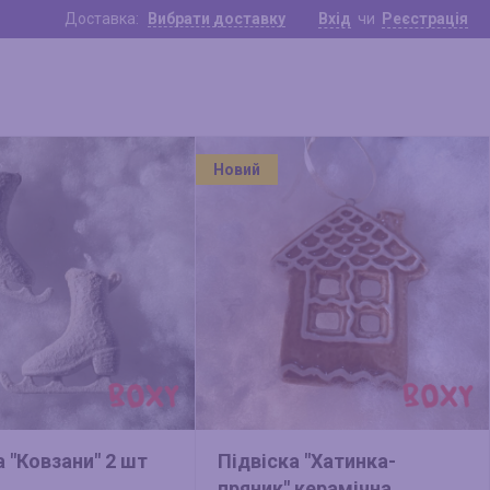
Доставка:
Вибрати доставку
Вхід
чи
Реєстрація
Новий
а "Ковзани" 2 шт
Підвіска "Хатинка-
пряник" керамічна