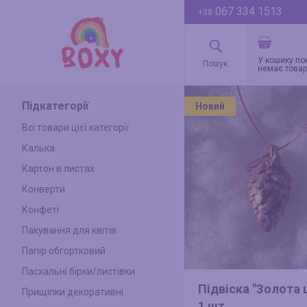
067 334 1513
+38
У кошику по
немає товар
Підкатегорії
Новий
Всі товари цієї категорії
Калька
Картон в листах
Конверти
Конфеті
Пакування для квітів
Папір обгортковий
Пасхальні бірки/листівки
Підвіска "Золота
Прищіпки декоративні
1 шт