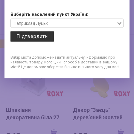
декоративна біла
декоративна біла 20
17см
см
Виберіть населений пункт України:
160
180
грн
грн
Підтвердити
Новий
Новий
Вибір міста допоможе надати актуальну інформацію про
наявність товару, його ціни і способів доставки в вашому
місті! Це допоможе зберегти більше вільного часу для вас!
Шпаківня
Декор "Заєць"
декоративна біла 27
дерев’яний жовтий
см
(на основі)