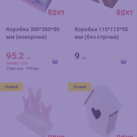
Коробка 300*300*80
Коробка 115*115*50
мм (новорічна)
мм (без стрічки)
Ковзанка
целюлозний крафт
95.2
9
грн
грн
Знижка -20%
119 грн
Стара ціна
Новий
Новий