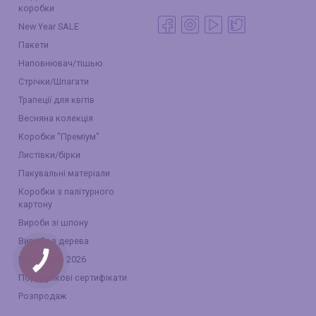
коробки
New Year SALE
Пакети
Наповнювач/тішью
Стрічки/Шпагати
Трапеції для квітів
Весняна колекція
Коробки "Преміум"
Листівки/бірки
Пакувальні матеріали
Коробки з палітурного
картону
Вироби зі шпону
Вироби з дерева
Великдень 2026
КНОПКА
ЗВ'ЯЗКУ
Подарункові сертифікати
Розпродаж