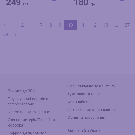
249
180
грн
грн
‹
1
2
...
7
8
9
10
11
12
13
...
27
28
›
Про компанію та контакти
Знижки до 30%
Доставка та оплата
Подарункові короби з
Франчайзинг
гофрокартону
Політика конфіденційності
Коробки з хром-ерзацу
Обмін та повернення
Для кондитерів/Піцерійна
коробка
Зворотній зв'язок
Гофроящики/поштові