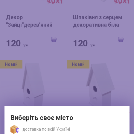
Декор
Шпаківня з серцем
"Зайці"дерев’яний
декоративна біла
рожевий (на основі)
120
120
грн
грн
Новий
Новий
Виберіть своє місто
доставка по всій Україні
Шпаківня
Шпаківня