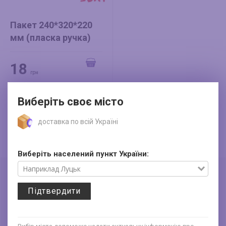
Пакет 240*320*220
мм (пласка ручка)
крафт
18
грн
Виберіть своє місто
доставка по всій Україні
Виберіть населений пункт України:
Про компанію та контакти
Знижки до 30%
Підтвердити
Доставка та оплата
Подарункові короби з
Франчайзинг
гофрокартону
Політика конфіденційності
Коробки з хром-ерзацу