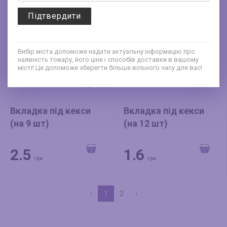
Підтвердити
Вибір міста допоможе надати актуальну інформацію про
наявність товару, його ціни і способів доставки в вашому
місті! Це допоможе зберегти більше вільного часу для вас!
Вкладка під кекси
Вкладка під кекси
(на 9 шт)
(на 12 шт)
2.5
1.6
грн
грн
‹
1
2
›