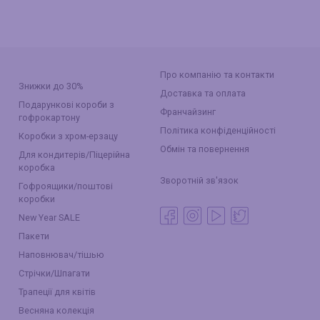
Про компанію та контакти
Знижки до 30%
Доставка та оплата
Подарункові короби з
Франчайзинг
гофрокартону
Політика конфіденційності
Коробки з хром-ерзацу
Обмін та повернення
Для кондитерів/Піцерійна
коробка
Зворотній зв'язок
Гофроящики/поштові
коробки
New Year SALE
Пакети
Наповнювач/тішью
Стрічки/Шпагати
Трапеції для квітів
Весняна колекція