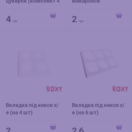
цукерок (комплект 4
макаронси
шт)
4
2
грн
грн
Вкладка під кекси х/
Вкладка під кекси х/
е (на 4 шт)
е (на 6 шт)
2
2.6