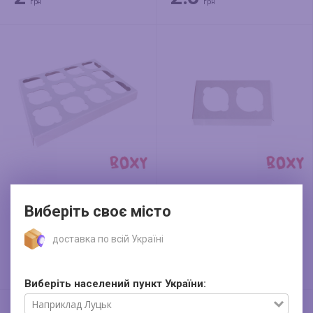
грн
грн
Вкладка під кекси х/
Вкладка під кекси
Виберіть своє місто
е (на 12 шт)
(на 2шт)
доставка по всій Україні
4.5
1
грн
грн
Виберіть населений пункт України: