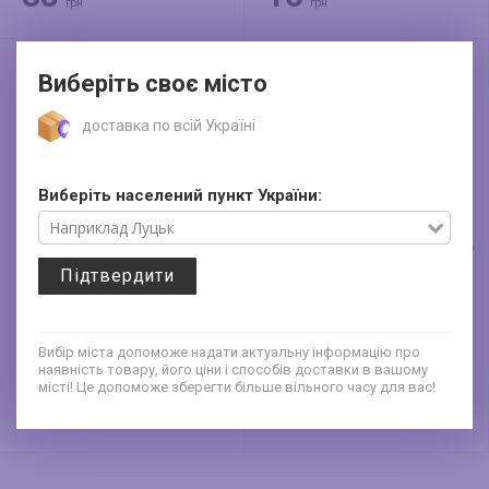
грн
грн
Виберіть своє місто
доставка по всій Україні
Виберіть населений пункт України:
Підтвердити
Підложка під торт
Підложка під торт
250мм
300мм
Вибір міста допоможе надати актуальну інформацію про
наявність товару, його ціни і способів доставки в вашому
місті! Це допоможе зберегти більше вільного часу для вас!
14
16
грн
грн