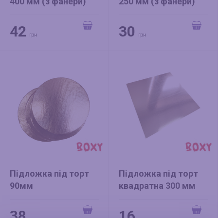
400 мм (з фанери)
250 мм (з фанери)
біла
біла
42
30
грн
грн
Підложка під торт
Підложка під торт
90мм
квадратна 300 мм
38
16