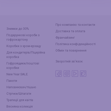
Про компанію та контакти
Знижки до 30%
Доставка та оплата
Подарункові короби з
Франчайзинг
гофрокартону
Політика конфіденційності
Коробки з хром-ерзацу
Обмін та повернення
Для кондитерів/Піцерійна
коробка
Зворотній зв'язок
Гофроящики/поштові
коробки
New Year SALE
Пакети
Наповнювач/тішью
Стрічки/Шпагати
Трапеції для квітів
Весняна колекція